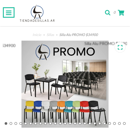
0
Inicio
-
Sillas
-
Silla Alu PROMO $34900