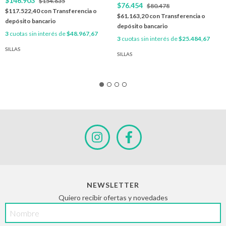
$146.903
$154.635
$76.454
$80.478
$117.522,40
con
Transferencia o
$61.163,20
con
Transferencia o
depósito bancario
depósito bancario
3
cuotas sin interés de
$48.967,67
3
cuotas sin interés de
$25.484,67
SILLAS
SILLAS
NEWSLETTER
Quiero recibir ofertas y novedades