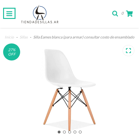
0
Inicio
-
Sillas
-
Silla Eames blanca (para armar) consultar costo de ensamblado
27
%
OFF