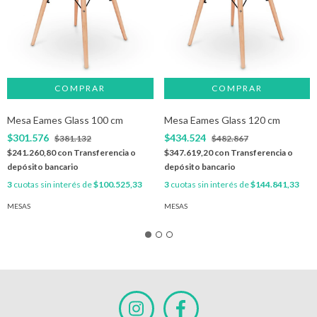
Mesa Eames Glass 100 cm
Mesa Eames Glass 120 cm
$301.576
$434.524
$381.132
$482.867
$241.260,80
con
Transferencia o
$347.619,20
con
Transferencia o
depósito bancario
depósito bancario
3
cuotas sin interés de
$100.525,33
3
cuotas sin interés de
$144.841,33
MESAS
MESAS