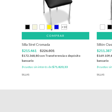
+10
COMPRAR
Silla Sirel Cromada
Sillón Oa
$215.461
$226.801
$211.38
$172.368,80
con
Transferencia o depósito
$169.109,
bancario
bancario
3
cuotas sin interés de
$71.820,33
3
cuotas si
SILLAS
SILLAS