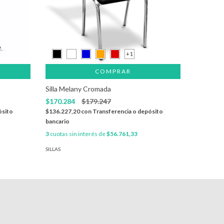
+1
COMPRAR
Silla Melany Cromada
Tándem 
$170.284
$179.247
$527.27
ósito
$136.227,20
con
Transferencia o depósito
$421.817
bancario
bancario
3
cuotas sin interés de
$56.761,33
3
cuotas si
SILLAS
SILLAS