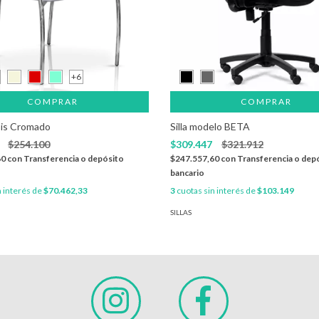
+6
COMPRAR
COMPRAR
sis Cromado
Silla modelo BETA
7
$254.100
$309.447
$321.912
60
con
Transferencia o depósito
$247.557,60
con
Transferencia o dep
bancario
n interés de
$70.462,33
3
cuotas sin interés de
$103.149
SILLAS