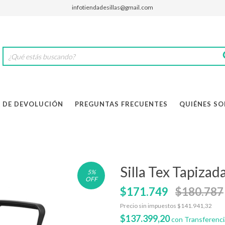
infotiendadesillas@gmail.com
A DE DEVOLUCIÓN
PREGUNTAS FRECUENTES
QUIÉNES S
Silla Tex Tapiza
5
%
OFF
$171.749
$180.787
Precio sin impuestos
$141.941,32
$137.399,20
con
Transferenci