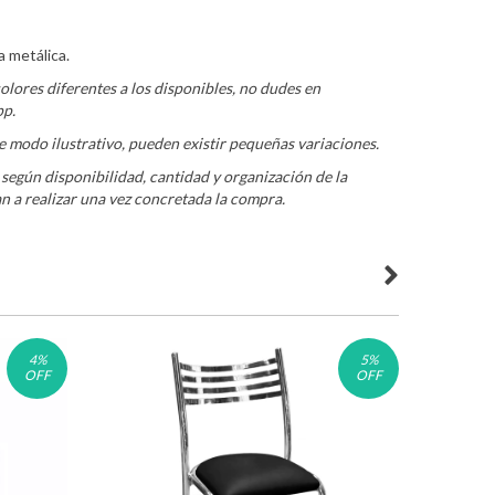
a metálica.
olores diferentes a los disponibles, no dudes en
pp.
e modo ilustrativo, pueden existir pequeñas variaciones.
 según disponibilidad, cantidad y organización de la
n a realizar una vez concretada la compra.
4
%
5
%
OFF
OFF