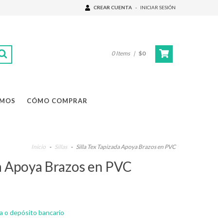
CREAR CUENTA
-
INICIAR SESIÓN
0
Items
|
$0
OMOS
CÓMO COMPRAR
Inicio
-
Sillas
-
Silla Tex Tapizada Apoya Brazos en PVC
da Apoya Brazos en PVC
a o depósito bancario