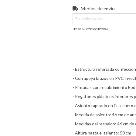
Medios de envío
Entregas para el CP:
NO SÉ MI CÓDIGO POSTAL
- Estructura reforzada confeccio
- Con apoya brazos en PVC inyect
- Pintadas con recubrimiento Epóx
- Regatones plásticos inferiores p
- Asiento tapizado en Eco-cuero o
- Medida de asiento: 46 cm de an
- Medidas del respaldo: 46 cm de 
- Altura hasta el asiento: 50 cm